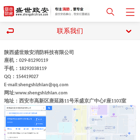
联系我们
陕西盛世致安消防科技有限公司
座机：
029-81290119
手机：
18292038119
：
QQ
154419027
E-mail:shengshizhian@qq.com
网址
:www.shengshizhian.com
地址：西安市高新区唐延路
号禾盛京广中心
座
室
11
F
1103